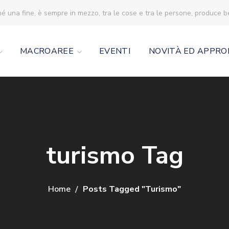
né una fine, è sempre in mezzo, tra le cose e tra le persone, produce 
MACROAREE
EVENTI
NOVITÀ ED APPRO
turismo Tag
Home
Posts Tagged "turismo"