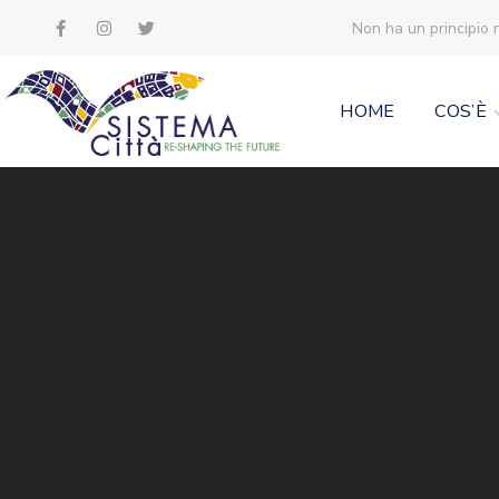
Non ha un principio 
HOME
COS’È