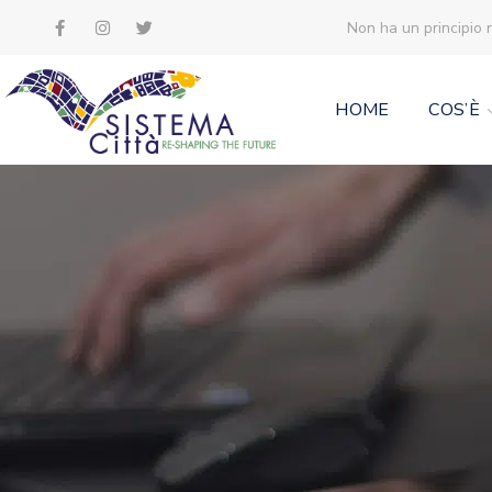
Non ha un principio 
HOME
COS’È