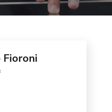
 Fioroni
E