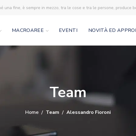
né una fine, è sempre in mezzo, tra le cose e tra le persone, produce 
MACROAREE
EVENTI
NOVITÀ ED APPRO
Team
Home
Team
Alessandro Fioroni